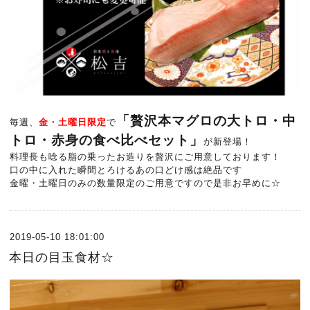
「贅沢本マグロの大トロ・中
毎週、
金・土曜日限定
で
トロ・赤身の食べ比べセット」
が新登場！
料理長も唸る脂の乗ったお造りを贅沢にご用意しております！
口の中に入れた瞬間とろけるあの口どけ感は絶品です
金曜・土曜日のみの数量限定のご用意ですので是非お早めに☆
2019-05-10 18:01:00
本日の目玉食材☆