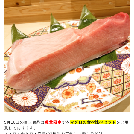
5月10日の目玉商品は
数量限定
で本
マグロの食べ比べセット
をご用
意しております。
大トロ・中トロ・赤身の3種類を存分にお楽しみ頂け、