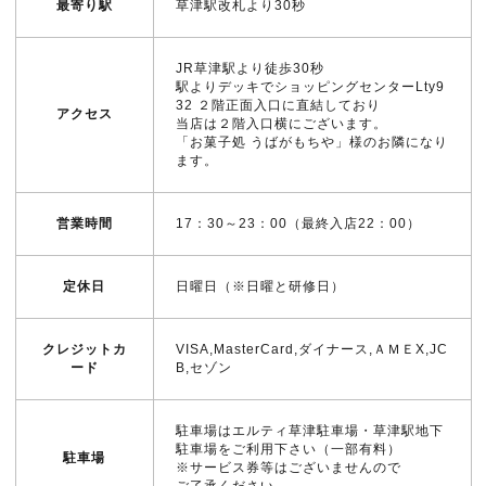
最寄り駅
草津駅改札より30秒
JR草津駅より徒歩30秒
駅よりデッキでショッピングセンターLty9
32 ２階正面入口に直結しており
アクセス
当店は２階入口横にございます。
「お菓子処 うばがもちや」様のお隣になり
ます。
営業時間
17：30～23：00（最終入店22：00）
定休日
日曜日（※日曜と研修日）
クレジットカ
VISA,MasterCard,ダイナース,ＡＭＥX,JC
ード
B,セゾン
駐車場はエルティ草津駐車場・草津駅地下
駐車場をご利用下さい（一部有料）
駐車場
※サービス券等はございませんので